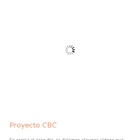
Proyecto CBC
Se acerca el gran día, os dejamos algunos videos que