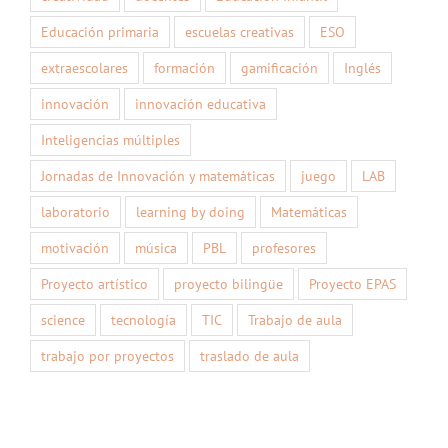
Educación primaria
escuelas creativas
ESO
extraescolares
formación
gamificación
Inglés
innovación
innovación educativa
Inteligencias múltiples
Jornadas de Innovación y matemáticas
juego
LAB
laboratorio
learning by doing
Matemáticas
motivación
música
PBL
profesores
Proyecto artístico
proyecto bilingüe
Proyecto EPAS
science
tecnología
TIC
Trabajo de aula
trabajo por proyectos
traslado de aula