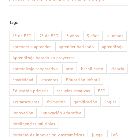
Tags
1º de ESO
2º de ESO
3 años
5 años
alumnos
aprender a aprender
aprender haciendo
aprendizaje
Aprendizaje basado en proyectos
aprendizaje cooperativo
arte
bachillerato
ciencia
creatividad
docentes
Educación Infantil
Educación primaria
escuelas creativas
ESO
extraescolares
formación
gamificación
Inglés
innovación
innovación educativa
Inteligencias múltiples
Jornadas de Innovación y matemáticas
juego
LAB