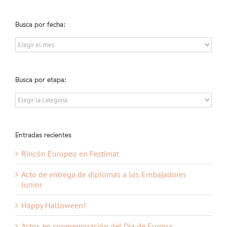
Busca por fecha:
Busca
por
fecha:
Busca por etapa:
Busca
por
etapa:
Entradas recientes
Rincón Europeo en Festimat
Acto de entrega de diplomas a los Embajadores
Junior
Happy Halloween!
Actos en conmemoración del Día de Europa