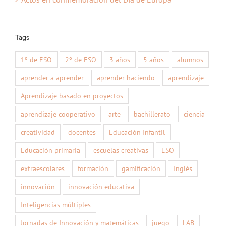
Tags
1º de ESO
2º de ESO
3 años
5 años
alumnos
aprender a aprender
aprender haciendo
aprendizaje
Aprendizaje basado en proyectos
aprendizaje cooperativo
arte
bachillerato
ciencia
creatividad
docentes
Educación Infantil
Educación primaria
escuelas creativas
ESO
extraescolares
formación
gamificación
Inglés
innovación
innovación educativa
Inteligencias múltiples
Jornadas de Innovación y matemáticas
juego
LAB