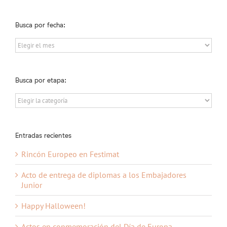
Busca por fecha:
Busca
por
fecha:
Busca por etapa:
Busca
por
etapa:
Entradas recientes
Rincón Europeo en Festimat
Acto de entrega de diplomas a los Embajadores
Junior
Happy Halloween!
Actos en conmemoración del Día de Europa