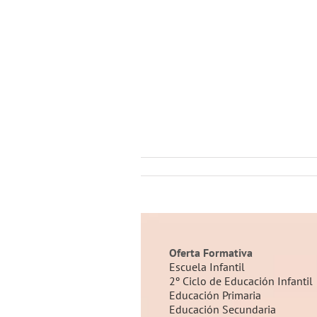
José Ramón Otero
Oferta Formativa
ca
Escuela Infantil
Profesional José Ramón Ótero
2º Ciclo de Educación Infantil
para el Empleo
Educación Primaria
a José Ramón Otero
Educación Secundaria