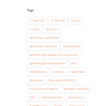
Tags
1º de ESO
2º de ESO
3 años
5 años
alumnos
aprender a aprender
aprender haciendo
aprendizaje
Aprendizaje basado en proyectos
aprendizaje cooperativo
arte
bachillerato
ciencia
creatividad
docentes
Educación Infantil
Educación primaria
escuelas creativas
ESO
extraescolares
formación
gamificación
Inglés
innovación