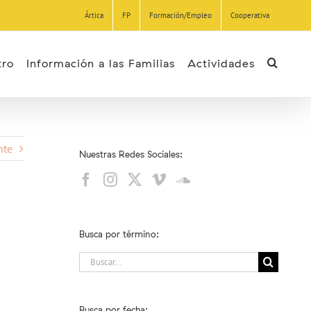
Ártica
FP
Formación/Empleo
Cooperativa
tro
Información a las Familias
Actividades
nte
Nuestras Redes Sociales:
Busca por término:
Buscar:
Busca por fecha: