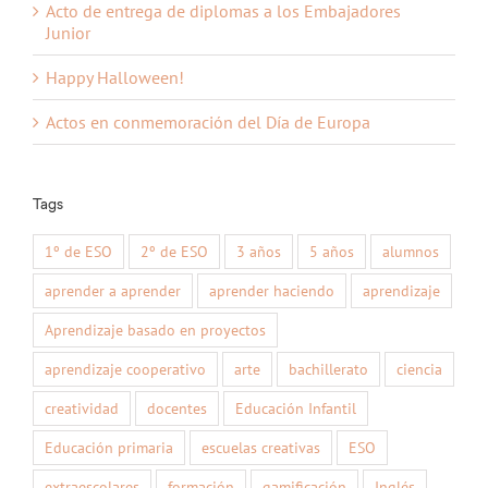
Acto de entrega de diplomas a los Embajadores
Junior
Happy Halloween!
Actos en conmemoración del Día de Europa
Tags
1º de ESO
2º de ESO
3 años
5 años
alumnos
aprender a aprender
aprender haciendo
aprendizaje
Aprendizaje basado en proyectos
aprendizaje cooperativo
arte
bachillerato
ciencia
creatividad
docentes
Educación Infantil
Educación primaria
escuelas creativas
ESO
extraescolares
formación
gamificación
Inglés