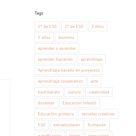
Tags
1º de ESO
2º de ESO
3 años
5 años
alumnos
aprender a aprender
aprender haciendo
aprendizaje
Aprendizaje basado en proyectos
aprendizaje cooperativo
arte
bachillerato
ciencia
creatividad
docentes
Educación Infantil
Educación primaria
escuelas creativas
ESO
extraescolares
formación
gamificación
Inglés
innovación