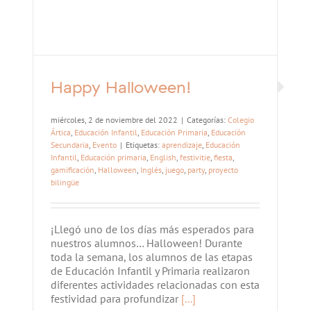
Happy Halloween!
miércoles, 2 de noviembre del 2022
|
Categorías:
Colegio
Ártica
,
Educación Infantil
,
Educación Primaria
,
Educación
Secundaria
,
Evento
|
Etiquetas:
aprendizaje
,
Educación
Infantil
,
Educación primaria
,
English
,
festivitie
,
fiesta
,
gamificación
,
Halloween
,
Inglés
,
juego
,
party
,
proyecto
bilingüe
¡Llegó uno de los días más esperados para
nuestros alumnos… Halloween! Durante
toda la semana, los alumnos de las etapas
de Educación Infantil y Primaria realizaron
diferentes actividades relacionadas con esta
festividad para profundizar
[...]