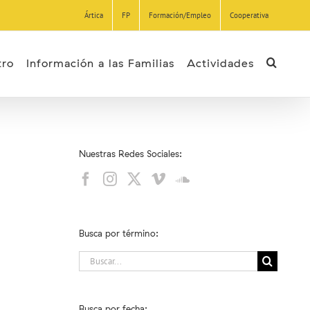
Ártica
FP
Formación/Empleo
Cooperativa
tro
Información a las Familias
Actividades
Nuestras Redes Sociales:
Busca por término:
Buscar:
Busca por fecha: