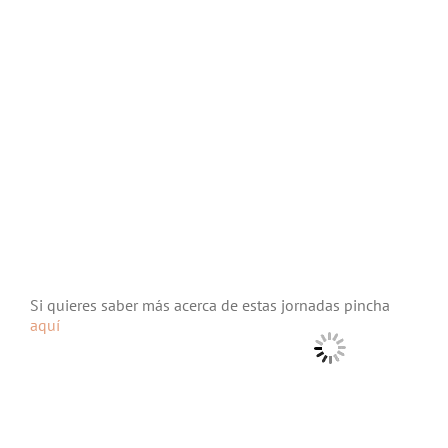
Si quieres saber más acerca de estas jornadas pincha
aquí
viernes, 6 de octubre del 2017
|
Bachillerato
,
LAB