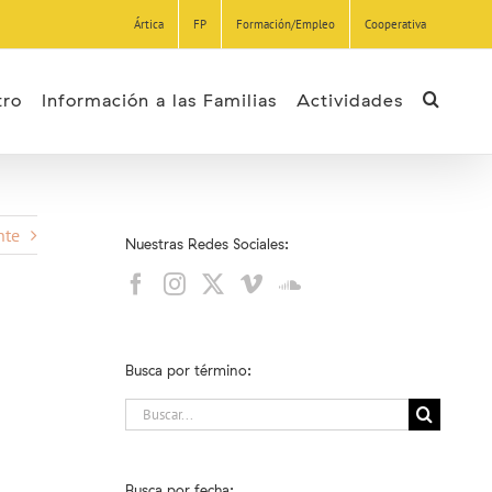
Ártica
FP
Formación/Empleo
Cooperativa
tro
Información a las Familias
Actividades
nte
Nuestras Redes Sociales:
Busca por término:
Buscar:
Busca por fecha: