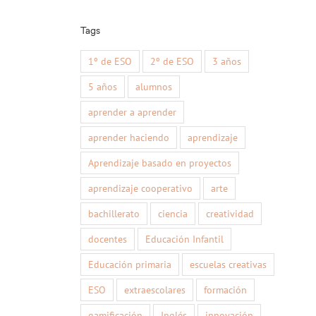
Tags
1º de ESO
2º de ESO
3 años
5 años
alumnos
aprender a aprender
aprender haciendo
aprendizaje
Aprendizaje basado en proyectos
aprendizaje cooperativo
arte
bachillerato
ciencia
creatividad
docentes
Educación Infantil
Educación primaria
escuelas creativas
ESO
extraescolares
formación
gamificación
Inglés
innovación