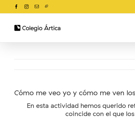
Saltar
Facebook
Instagram
Correo
Alexia
al
electrónico
contenido
Cómo me veo yo y cómo me ven lo
En esta actividad hemos querido re
coincide con el que lo