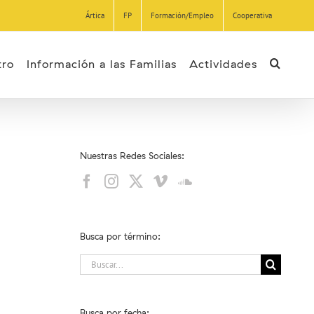
Ártica
FP
Formación/Empleo
Cooperativa
tro
Información a las Familias
Actividades
Nuestras Redes Sociales:
Busca por término:
Buscar:
Busca por fecha: