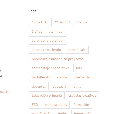
Tags
1º de ESO
2º de ESO
3 años
5 años
alumnos
aprender a aprender
aprender haciendo
aprendizaje
Aprendizaje basado en proyectos
aprendizaje cooperativo
arte
o
 a
bachillerato
ciencia
creatividad
docentes
Educación Infantil
mación
Educación primaria
escuelas creativas
ESO
extraescolares
formación
gamificación
Inglés
innovación