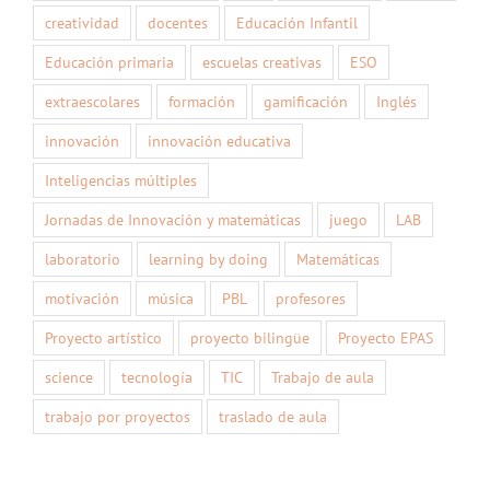
creatividad
docentes
Educación Infantil
Educación primaria
escuelas creativas
ESO
extraescolares
formación
gamificación
Inglés
innovación
innovación educativa
Inteligencias múltiples
Jornadas de Innovación y matemáticas
juego
LAB
laboratorio
learning by doing
Matemáticas
motivación
música
PBL
profesores
Proyecto artístico
proyecto bilingüe
Proyecto EPAS
science
tecnología
TIC
Trabajo de aula
trabajo por proyectos
traslado de aula